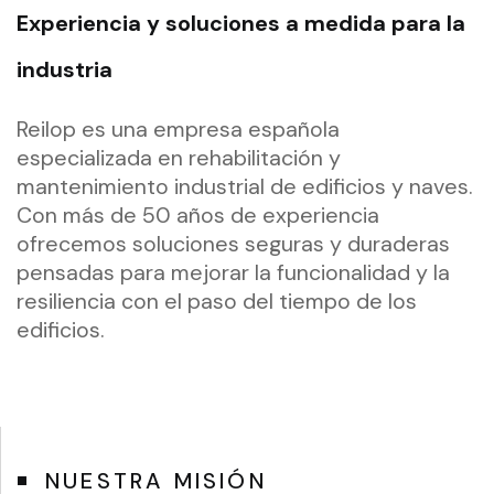
Nuestra
Experiencia y soluciones a medida para la
trayectoria
industria
en
rehabilitación
Reilop es una empresa española
y
especializada en rehabilitación y
mantenimiento industrial de edificios y naves.
mantenimiento
Con más de 50 años de experiencia
industrial
ofrecemos soluciones seguras y duraderas
nos
pensadas para mejorar la funcionalidad y la
avala
resiliencia con el paso del tiempo de los
como
edificios.
líderes
del
sector.
NUESTRA MISIÓN